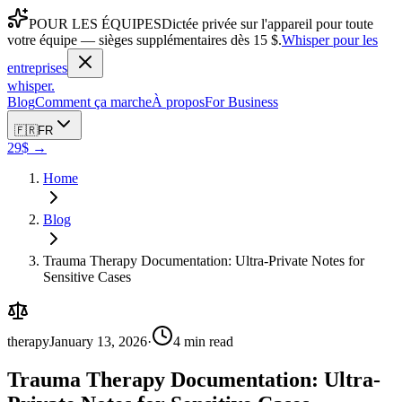
POUR LES ÉQUIPES
Dictée privée sur l'appareil pour toute
votre équipe — sièges supplémentaires dès 15 $.
Whisper pour les
entreprises
whisper
.
Blog
Comment ça marche
À propos
For Business
🇫🇷
FR
29$ →
Home
Blog
Trauma Therapy Documentation: Ultra-Private Notes for
Sensitive Cases
therapy
January 13, 2026
·
4
min read
Trauma Therapy Documentation: Ultra-