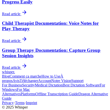
Progress Easily
Read article
Child Therapist Documentation: Voice Notes for
Play Therapy
Read article
Group Therapy Documentation: Capture Group
Session Insights
Read article
whisper
.
Blog
Comment ça marche
How to Use
À
propos
Avis
Télécharger
Account
Notre Vision
Support
For Business
Security
Medical Dictation
Best Dictation Software
For
Windows
For Mac
Alternatives
Platforms
Offline Transcription Guide
Dragon Alternative
Guide
Privacy
·
Terms
·
Imprint
© 2025 Whisper