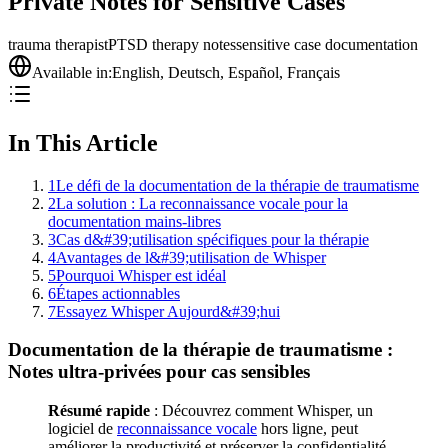
Private Notes for Sensitive Cases
trauma therapist
PTSD therapy notes
sensitive case documentation
Available in:
English
,
Deutsch
,
Español
,
Français
In This Article
1
Le défi de la documentation de la thérapie de traumatisme
2
La solution : La reconnaissance vocale pour la
documentation mains-libres
3
Cas d&#39;utilisation spécifiques pour la thérapie
4
Avantages de l&#39;utilisation de Whisper
5
Pourquoi Whisper est idéal
6
Étapes actionnables
7
Essayez Whisper Aujourd&#39;hui
Documentation de la thérapie de traumatisme :
Notes ultra-privées pour cas sensibles
Résumé rapide
: Découvrez comment Whisper, un
logiciel de
reconnaissance vocale
hors ligne, peut
améliorer la productivité et préserver la confidentialité