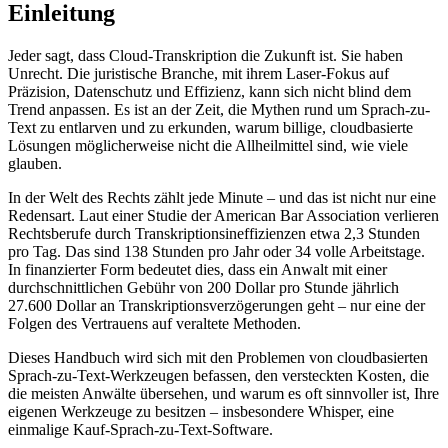
Einleitung
Jeder sagt, dass Cloud-Transkription die Zukunft ist. Sie haben
Unrecht. Die juristische Branche, mit ihrem Laser-Fokus auf
Präzision, Datenschutz und Effizienz, kann sich nicht blind dem
Trend anpassen. Es ist an der Zeit, die Mythen rund um Sprach-zu-
Text zu entlarven und zu erkunden, warum billige, cloudbasierte
Lösungen möglicherweise nicht die Allheilmittel sind, wie viele
glauben.
In der Welt des Rechts zählt jede Minute – und das ist nicht nur eine
Redensart. Laut einer Studie der American Bar Association verlieren
Rechtsberufe durch Transkriptionsineffizienzen etwa 2,3 Stunden
pro Tag. Das sind 138 Stunden pro Jahr oder 34 volle Arbeitstage.
In finanzierter Form bedeutet dies, dass ein Anwalt mit einer
durchschnittlichen Gebühr von 200 Dollar pro Stunde jährlich
27.600 Dollar an Transkriptionsverzögerungen geht – nur eine der
Folgen des Vertrauens auf veraltete Methoden.
Dieses Handbuch wird sich mit den Problemen von cloudbasierten
Sprach-zu-Text-Werkzeugen befassen, den versteckten Kosten, die
die meisten Anwälte übersehen, und warum es oft sinnvoller ist, Ihre
eigenen Werkzeuge zu besitzen – insbesondere Whisper, eine
einmalige Kauf-Sprach-zu-Text-Software.