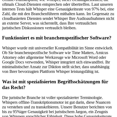
oftmals Cloud-Diensten entsprechen oder übertreffen. Laut unseren
internen Tests hält Whisper eine Genauigkeitsrate von 97% bei, eine
Zahl, die mit den Branchenführern mithalten kann. Im Gegensatz zu
cloudbasierten Diensten sendet Whisper Ihre Audioaufnahmen nicht
an externe Server, was sicherstellt, dass Ihre vertraulichen
juristischen Diskussionen vertraulich bleiben.
Funktioniert es mit branchenspezifischer Software?
Whisper wurde mit universeller Kompatibilität im Sinne entwickelt.
Ob Sie branchenspezifische Software wie Time Matters, Amicus
Attorney oder allgemeine Werkzeuge wie Microsoft Word oder
Google Docs verwenden, Whisper integriert sich einwandfrei. Ihr
minimalistischer Ansatz zur Diktion stellt sicher, dass unabhängig
von Ihrer bevorzugten Plattform Whisper leistungsfähig ist.
Was ist mit spezialisierten Begriffsschätzungen für
das Recht?
Die juristische Branche ist voller spezialisierter Terminologie.
Whispers offline-Transkriptionsmotor ist gut darin, diese Nuancen
zu verstehen und zu transkribieren. Unsere Benutzer berichten von
bis zu 95%iger Genauigkeit bei juristischem Jargon, ein Zeugnis
von Whispers sprachlicher Fähigkeit. Diese hohe Genauigkeitsrate