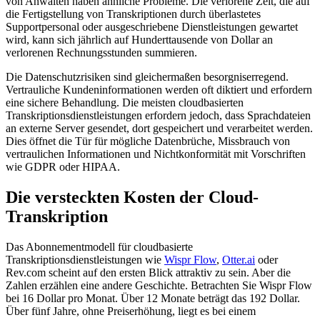
von Anwälten haben ähnliche Probleme. Die verlorene Zeit, die auf
die Fertigstellung von Transkriptionen durch überlastetes
Supportpersonal oder ausgeschriebene Dienstleistungen gewartet
wird, kann sich jährlich auf Hunderttausende von Dollar an
verlorenen Rechnungsstunden summieren.
Die Datenschutzrisiken sind gleichermaßen besorgniserregend.
Vertrauliche Kundeninformationen werden oft diktiert und erfordern
eine sichere Behandlung. Die meisten cloudbasierten
Transkriptionsdienstleistungen erfordern jedoch, dass Sprachdateien
an externe Server gesendet, dort gespeichert und verarbeitet werden.
Dies öffnet die Tür für mögliche Datenbrüche, Missbrauch von
vertraulichen Informationen und Nichtkonformität mit Vorschriften
wie GDPR oder HIPAA.
Die versteckten Kosten der Cloud-
Transkription
Das Abonnementmodell für cloudbasierte
Transkriptionsdienstleistungen wie
Wispr Flow
,
Otter.ai
oder
Rev.com scheint auf den ersten Blick attraktiv zu sein. Aber die
Zahlen erzählen eine andere Geschichte. Betrachten Sie Wispr Flow
bei 16 Dollar pro Monat. Über 12 Monate beträgt das 192 Dollar.
Über fünf Jahre, ohne Preiserhöhung, liegt es bei einem