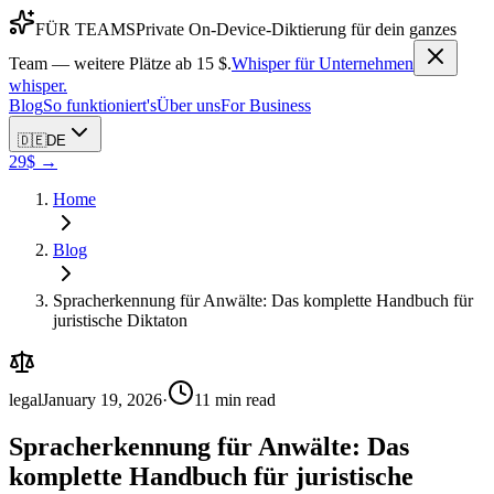
FÜR TEAMS
Private On-Device-Diktierung für dein ganzes
Team — weitere Plätze ab 15 $.
Whisper für Unternehmen
whisper
.
Blog
So funktioniert's
Über uns
For Business
🇩🇪
DE
29$ →
Home
Blog
Spracherkennung für Anwälte: Das komplette Handbuch für
juristische Diktaton
legal
January 19, 2026
·
11
min read
Spracherkennung für Anwälte: Das
komplette Handbuch für juristische