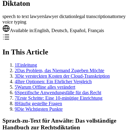
Diktaton
speech to text lawyers
lawyer dictation
legal transcription
attorney
voice typing
Available in:
English
,
Deutsch
,
Español
,
Français
In This Article
1
Einleitung
2
Das Problem, das Niemand Zugeben Möchte
3
Die versteckten Kosten der Cloud-Transkription
4
Ihre Optionen: Ein Ehrlicher Vergleich
5
Warum Offline alles verändert
6
Spezifische Anwendungsfälle für das Recht
7
Erste Schritte: Eine 10-minütige Einrichtung
8
Häufig gestellte Fragen
9
Die Wichtigsten Punkte
Sprach-zu-Text für Anwälte: Das vollständige
Handbuch zur Rechtsdiktation